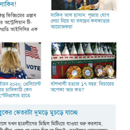
সাকিব!
সাকিব আল হাসান: পূজায় যোগ
 ফিক্সিংয়ের প্রস্তাব
দেয়া নিয়ে যা বলছেন কলকাতার
অস্ট্রেলিয়ান টি-
আয়োজকরা
 সম্প্রতি আইসিসির এক
বাচন ২০২০: প্রেসিডেন্ট
বাঁশখালী হত্যার ১৭ বছর: বিচারের
তার চাবিকাঠি কেন
অপেক্ষা আর কত?
ড স্টেটগুলোর হাতে
ুকের ভেতরটা দুমড়ে মুচড়ে যাচ্ছে
ে যখন ছাত্রলীগের মিছিল মিটিংয়ে যাওয়া শুরু করলাম,