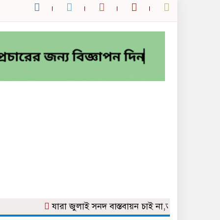
যারা জুলাই সনদ বাস্তবায়ন চাই না,‎তাদের,’না’ বলার 