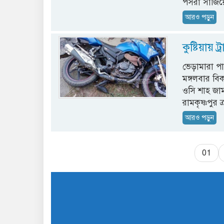
পসরা সাজিয়
আরও পড়ুন
কুষ্টিয়ায় 
ভেড়ামারা পা
মঙ্গলবার বি
ওসি শাহ জা
রামকৃষ্ণপুর ক
আরও পড়ুন
01