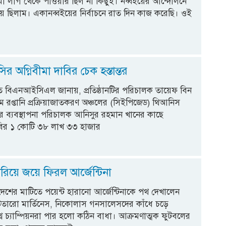
 লীগ থেকে পাওয়ার ছিল না কিছুই। নব্বইয়ের আন্দোলনে
য় ছিলাম। একানব্বইয়ের নির্বাচনে রাত দিন কাজ করেছি। ওই
 অগ্নিবীমা দাবির চেক হস্তান্তর
িতে বিএনআইসিএল জানায়, প্রতিষ্ঠানটির পরিচালক তায়েফ বিন
রাম রপ্তানি প্রক্রিয়াজাতকরণ অঞ্চলের (সিইপিজেড) থিআনিস
র ব্যবস্থাপনা পরিচালক আনিসুর রহমান খানের কাছে
াবির ১ কোটি ৩৮ লাখ ৩৩ হাজার
রিয়ে জয়ে ফিরল আর্জেন্টিনা
শের মাটিতে পয়েন্ট হারানো আর্জেন্টিনাকে পথ দেখালেন
উতারো মার্তিনেস, নিকোলাস গনসালেসদের কাঁধে চড়ে
শ্ব চ্যাম্পিয়নরা পার হলো কঠিন বাধা। আক্রমণাত্মক ফুটবলের