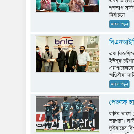
তখন আওয়ামী
শতভাগ সক্রি
নির্বাচনে
আরও পড়ুন
বিএনআইসির
এক বিজ্ঞপ্ত
ইউসুফ চট্টগ্
এ্যাপারেলসে
অগ্নিবীমা দ
আরও পড়ুন
পেরুকে হা
কদিন আগে দে
তরুণরা। লা
দুইবারের বি