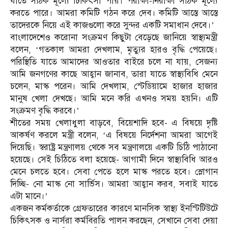
যাতে সঠিক মূল্যে চিকিৎসা পায়। পরীক্ষা-নিরীক্ষা সঠিক মূল্যে
করতে পারে। আমরা কমিটি গঠন করে দেব। কমিটি আস্তে আস্তে
তাদেরকে নিয়ে এই কাজগুলো করে সুন্দর একটি সমাধান দেবে।’
বাংলাদেশেও করোনা সংক্রমণ কিছুটা বেড়েছে জানিয়ে স্বাস্থ্যমন্ত্রী
বলেন, ‘গতকাল আমরা দেখলাম, মৃত্যুর হারও বৃদ্ধি পেয়েছে।
পরিস্থিতি যাতে আমাদের আওতার বাইরে চলে না যায়, সেজন্য
আমি জনগণের কাছে আহ্বান জানাব, তারা যাতে স্বাস্থ্যবিধি মেনে
চলেন, মাস্ক পরেন। আমি দেখলাম, স্টেডিয়ামে হাজার হাজার
মানুষ খেলা দেখছে। আমি মনে করি এখনও সময় হয়নি। এটি
সংক্রমণ বৃদ্ধি করবে।’
শীতের সময় খেলাধুলা বাড়বে, বিয়েশাদি হবে- এ বিষয়ে দৃষ্টি
আকর্ষণ করলে মন্ত্রী বলেন, ‘এ বিষয়ে নির্দেশনা আমরা আগেই
দিয়েছি। স্বরাষ্ট্র মন্ত্রণালয় থেকে সব মন্ত্রণালয়ে একটি চিঠি পাঠানো
হয়েছে। সেই চিঠিতে বলা হয়েছে- আগামী দিনে স্বাস্থ্যবিধি আরও
মেনে চলতে হবে। সেবা পেতে হলে মাস্ক পরতে হবে। স্লোগান
দিচ্ছি- নো মাস্ক নো সার্ভিস। আমরা আহ্বান করব, সবাই যাতে
এটা মানে।’
একজন কর্মকর্তাকে গ্রেফতারের কারণে মানসিক স্বাস্থ্য ইনস্টিটিউটে
চিকিৎসক ও নার্সরা কর্মবিরতি পালন করছেন, সেখানে সেবা দেয়া