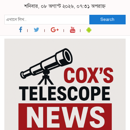
শনিবার, ০৮ অগাস্ট ২০২৬, ০৭:৩১ অপরাহ্ন
Search