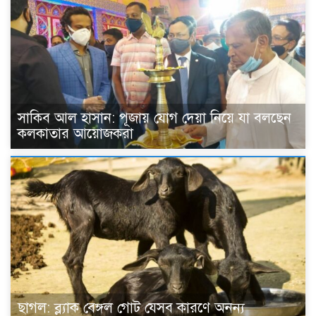
সাকিব আল হাসান: পূজায় যোগ দেয়া নিয়ে যা বলছেন
কলকাতার আয়োজকরা
ছাগল: ব্ল্যাক বেঙ্গল গোট যেসব কারণে অনন্য