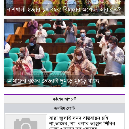
বাঁশখালী হত্যার ১৭ বছর: বিচারের অপেক্ষা আর কত?
আমাদের বুকের ভেতরটা দুমড়ে মুচড়ে যাচ্ছে
সর্বশেষ আপডেট
জনপ্রিয় পোস্ট
যারা জুলাই সনদ বাস্তবায়ন চাই
না,‎তাদের,’না’ বলার আহ্বান শিবির
নেতা ওসমান সরওয়ারের