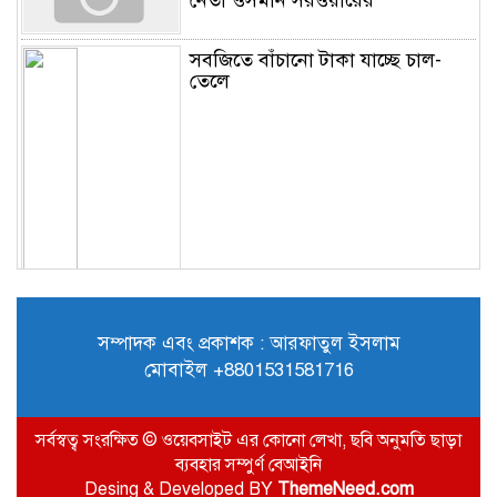
সবজিতে বাঁচানো টাকা যাচ্ছে চাল-
তেলে
সম্পাদক এবং প্রকাশক : আরফাতুল ইসলাম
মোবাইল +8801531581716
সর্বস্বত্ব সংরক্ষিত © ওয়েবসাইট এর কোনো লেখা, ছবি অনুমতি ছাড়া
ব্যবহার সম্পুর্ণ বেআইনি
Desing & Developed BY
ThemeNeed.com